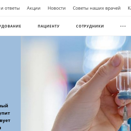
 и ответы
Акции
Новости
Советы наших врачей
К
УДОВАНИЕ
ПАЦИЕНТУ
СОТРУДНИКИ
вный
тупит
твует
я