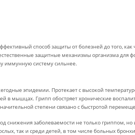
ффективный способ защиты от болезней до того, как ч
 естественные защитные механизмы организма для ф
у иммунную систему сильнее.
годные эпидемии. Протекает с высокой температурой
лей в мышцах. Грипп обостряет хронические воспали
значительной степени связано с быстротой перемещ
д снижения заболеваемости не только гриппом, но 
ослых, так и среди детей, в том числе больных брон