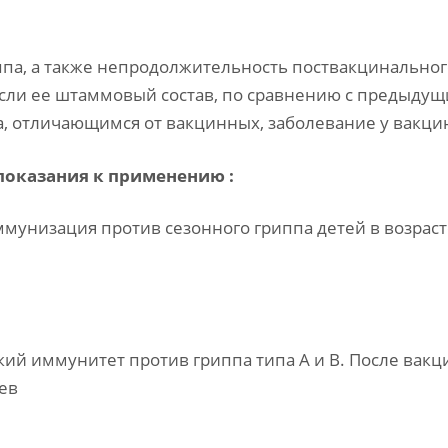
па, а также непродолжительность поствакцинального
сли ее штаммовый состав, по сравнению с предыдущ
, отличающимся от вакцинных, заболевание у вакци
показания к применению :
унизация против сезонного гриппа детей в возрасте 
й иммунитет против гриппа типа А и В. После вакци
ев