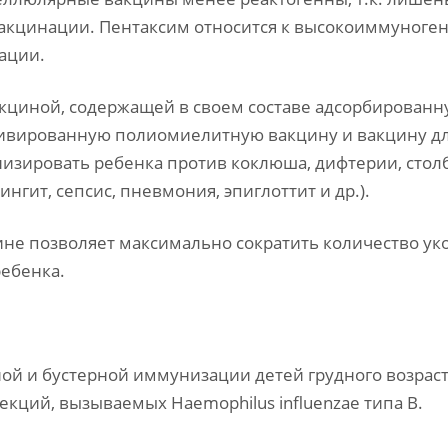
кцинации. Пентаксим относится к высокоиммуноген
ации.
кциной, содержащей в своем составе адсорбирован
ивированную полиомиелитную вакцину и вакцину для
низировать ребенка против коклюша, дифтерии, стол
ит, сепсис, пневмония, эпиглоттит и др.).
не позволяет максимально сократить количество ук
ебенка.
ой и бустерной иммунизации детей грудного возрас
кций, вызываемых Haemophilus influenzae типа B.