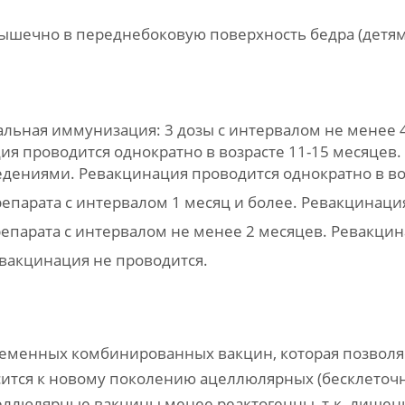
ышечно в переднебоковую поверхность бедра (детям
уальная иммунизация: 3 дозы с интервалом не менее
ия проводится однократно в возрасте 11-15 месяцев.
дениями. Ревакцинация проводится однократно в воз
репарата с интервалом 1 месяц и более. Ревакцинация
препарата с интервалом не менее 2 месяцев. Ревакци
Ревакцинация не проводится.
ременных комбинированных вакцин, которая позволя
сится к новому поколению ацеллюлярных (бесклеточ
ллюлярные вакцины менее реактогенны, т.к. лишен