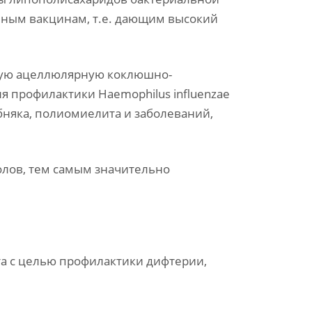
ным вакцинам, т.е. дающим высокий
ную ацеллюлярную коклюшно-
 профилактики Haemophilus influenzae
бняка, полиомиелита и заболеваний,
олов, тем самым значительно
та с целью профилактики дифтерии,