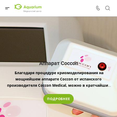
Аппарат Coccon
Благодаря процедуре криомоделирования на
мощнейшем аппарате Coccon от испанского
производителя Cocсon Medical, можно в кратчайшие
сроки безвозвратно избавиться от лишней жировой
ткани и получить
видимый эффект.
ПОДРОБНЕЕ