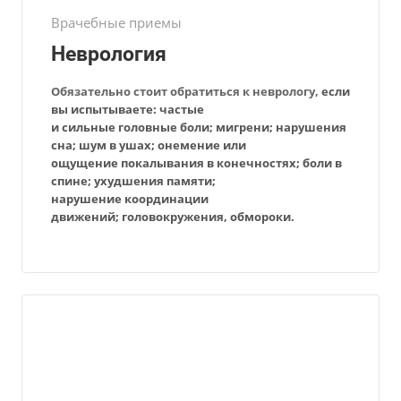
Врачебные приемы
Неврология
Обязательно стоит обратиться к
неврологу
,
если
вы испытываете:
частые
и сильные головные боли;
мигрени;
нарушения
сна;
шум в ушах;
онемение
или
ощущение
покалывания в конечностях;
боли в
спине;
ухудшения памяти;
нарушение координации
движений;
головокружения, обмороки.