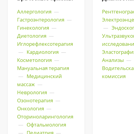
Аллергология
—
Рентгеногра
Гастроэнтерология
—
Электроэнц
Гинекология
—
—
Эндоско
Диетология
—
Ультразвуко
Иглорефлексотерапия
исследован
—
Кардиология
—
Эластографи
Косметология
—
Анализы
—
Мануальная терапия
Водительска
—
Медицинский
комиссия
массаж
—
Неврология
—
Озонотерапия
—
Онкология
—
Оториноларингология
—
Офтальмология
—
Педиатрия
—