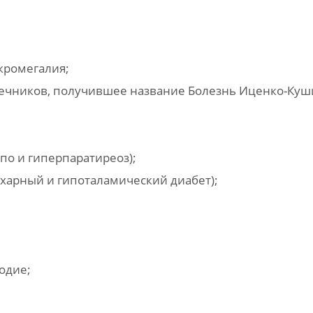
кромегалия;
чников, получившее название Болезнь Иценко-Куш
по и гиперпаратиреоз);
ахарный и гипоталамический диабет);
одие;