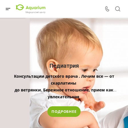
Педиатрия
Консультации
детского врача
. Лечим все — от
скарлатины
до ветрянки.
Бережное отношение, прием как
увлекательная
игра — без слез и страха!
ПОДРОБНЕЕ