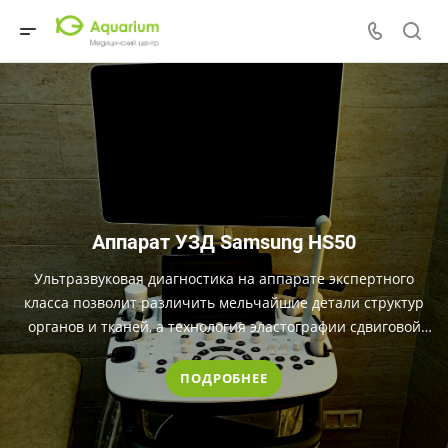
Аппарат УЗД Samsung HS50
Ультразвуковая диагностика на аппарате экспертного
класса позволит различить мельчайшие детали структур
органов и тканей, а технология эластографии сдвиговой
волной позволит выявить патологию быстро и без разреза
или прокола
ПОДРОБНЕЕ