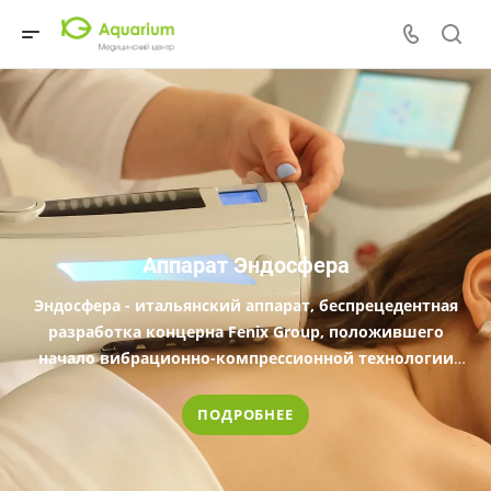
Аппарат Эндосфера
Эндосфера - итальянский аппарат, беспрецедентная
разработка концерна Fenix Group, положившего
начало вибрационно-компрессионной технологии
Endospheres Therapy
ПОДРОБНЕЕ