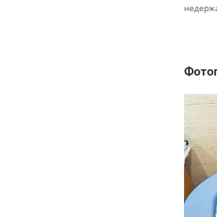
недерж
Фото