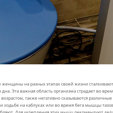
 женщины на разных этапах своей жизни сталкиваю
о дна. Эта важная область организма страдает во вр
с возрастом, также негативно сказываются различны
и ходьбе на каблуках или во время бега мышцы тазо
абляют. Для укрепления этих мышц рекомендуют дела