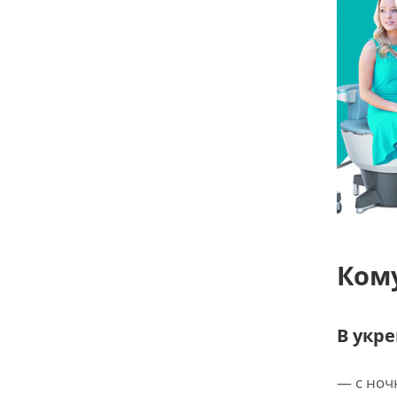
Ком
В укр
— с ноч