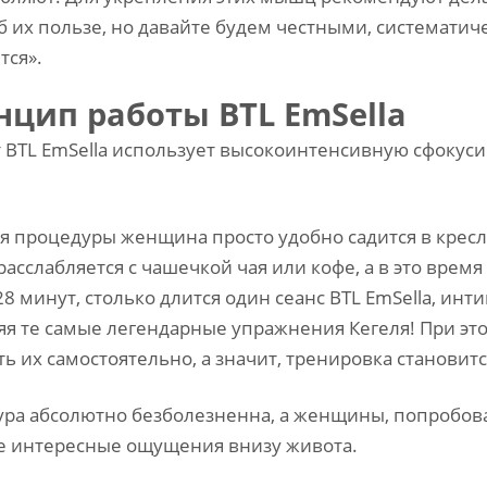
б их пользе, но давайте будем честными, систематич
тся».
цип работы BTL EmSella
 BTL EmSella использует высокоинтенсивную сфоку
.
я процедуры женщина просто удобно садится в кресл
 расслабляется с чашечкой чая или кофе, а в это вре
 28 минут, столько длится один сеанс BTL EmSella, и
я те самые легендарные упражнения Кегеля! При э
ть их самостоятельно, а значит, тренировка станови
ра абсолютно безболезненна, а женщины, попробовав
 интересные ощущения внизу живота.