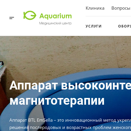
Клиника
Вопросы
УСЛУГИ
ОБОР
Аппарат высокоинт
магнитотерапии
Аппарат BTL EmSella – это инновационный метод укреп
решения послеродовых и возрастных проблем женского