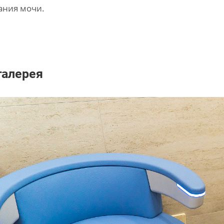
ания мочи.
галерея