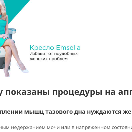
у показаны процедуры на ап
еплении мышц тазового дна нуждаются ж
ным недержанием мочи или в напряженном состоянии