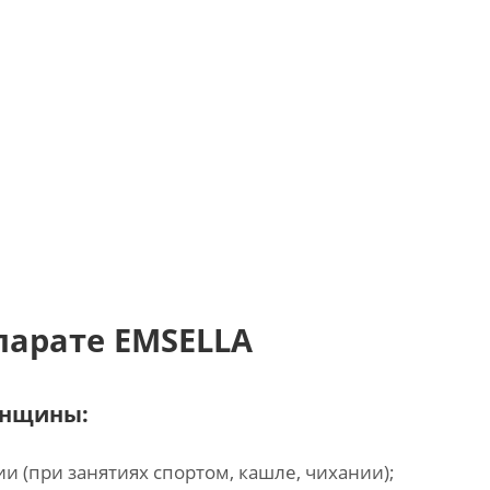
парате EMSELLA
енщины:
 (при занятиях спортом, кашле, чихании);