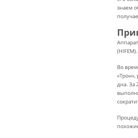
знаем о
получае
Прин
Аппарат
(HIFEM)
Во врем
«Трон»,
дна. За
выполня
сократи
Процеду
похожие