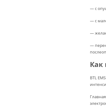
— с опу
— с мал
— желаю
— перен
послео
Как
BTL EMS
интенс
Главная
электро