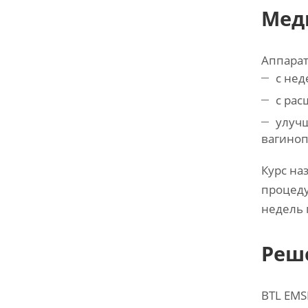
Мед
Аппарат
с не
с ра
улучш
вагиноп
Курс на
процеду
недель 
Реш
BTL EMS