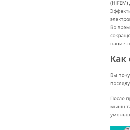
(HIFEM)
Эффекти
электро
Во врем
сокраще
пациент
Как 
Вы почу
послед
После п
мышц та
уменьше