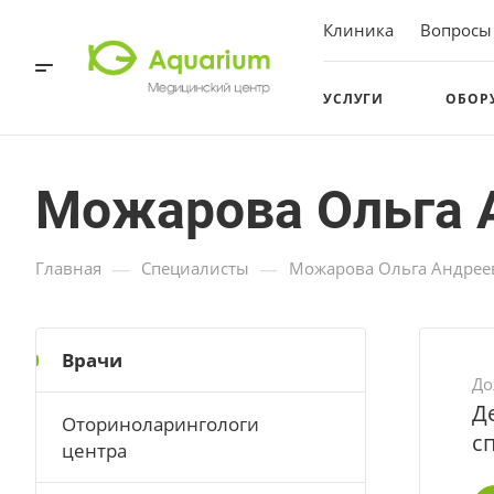
Клиника
Вопросы
УСЛУГИ
ОБОР
Можарова Ольга 
—
—
Главная
Специалисты
Можарова Ольга Андрее
Врачи
До
Д
Оториноларингологи
с
центра